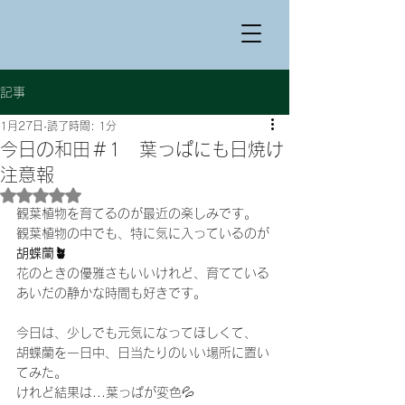
記事
1月27日
読了時間: 1分
今日の和田＃1 葉っぱにも日焼け
注意報
5つ星のうちNaNと評価されています。
観葉植物を育てるのが最近の楽しみです。
観葉植物の中でも、特に気に入っているのが
胡蝶蘭🪴
花のときの優雅さもいいけれど、育てている
あいだの静かな時間も好きです。
今日は、少しでも元気になってほしくて、
胡蝶蘭を一日中、日当たりのいい場所に置い
てみた。
けれど結果は...葉っぱが変色💦