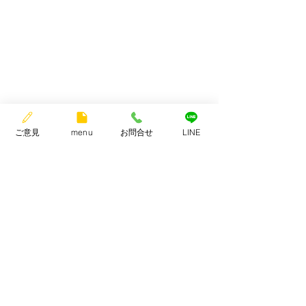
ご意見
menu
お問合せ
LINE
きたおか独り言
ソフトボールをしま
コメント
0.0 / 5（0）
第42回野本杯一般
0-1 初戦敗退 最