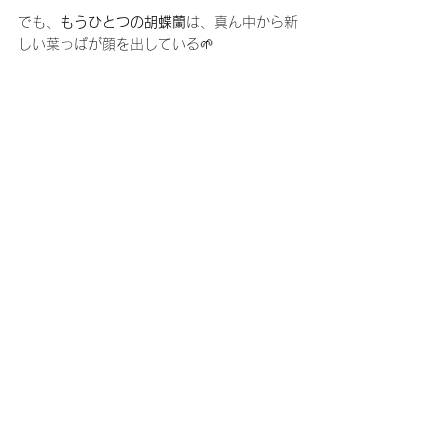
でも、
もうひとつの胡蝶蘭
は、真ん中から新
しい葉っぱが顔を出している🌱