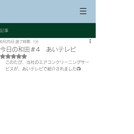
記事
6月25日
読了時間: 1分
今日の和田＃4 あいテレビ
5つ星のうちNaNと評価されています。
このたび、当社のエアコンクリーニングサー
ビスが、あいテレビで紹介されました📺