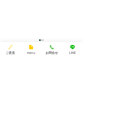
きたおか独り言 18
ご意見
menu
お問合せ
LINE
ソフトボールをしました🥎
コメント
0.0 / 5（0）
第42回野本杯一般男子C級
0-1 初戦敗退 最後のバッタ
きたおか独り言 
ーでした、三振しました😇
コメントと評価...
ゲームセット🔚 アイコーポ
レーション松山 089-905-
0003 受付時間8時30分〜
17時30分 土日祝営業